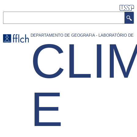
Pular
para
Buscar
o
conteúdo
DEPARTAMENTO DE GEOGRAFIA - LABORATÓRIO DE
CLI
principal
E